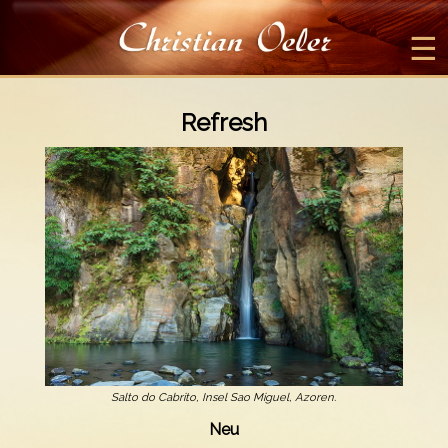
☰
Refresh
Salto do Cabrito, Insel Sao Miguel, Azoren.
Neu